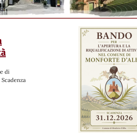
a
tà
e di
. Scadenza