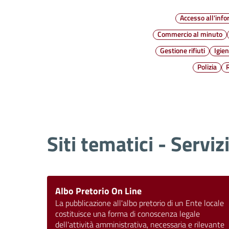
Accesso all'inf
Commercio al minuto
Gestione rifiuti
Igie
Polizia
Siti tematici - Serviz
Albo Pretorio On Line
La pubblicazione all'albo pretorio di un Ente locale
costituisce una forma di conoscenza legale
dell'attività amministrativa, necessaria e rilevante