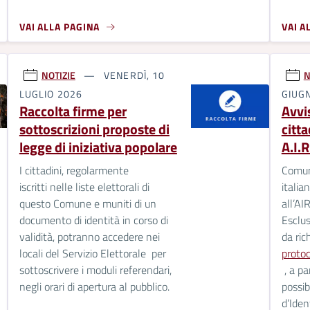
VAI ALLA PAGINA
VAI A
NOTIZIE
VENERDÌ, 10
N
LUGLIO 2026
GIUG
Raccolta firme per
Avvis
sottoscrizioni proposte di
citta
legge di iniziativa popolare
A.I.R
I cittadini, regolarmente
Comuni
iscritti nelle liste elettorali di
italian
questo Comune e muniti di un
all’AI
documento di identità in corso di
Esclu
validità, potranno accedere nei
da ric
locali del Servizio Elettorale per
proto
sottoscrivere i moduli referendari,
, a pa
negli orari di apertura al pubblico.
possibi
d’Iden