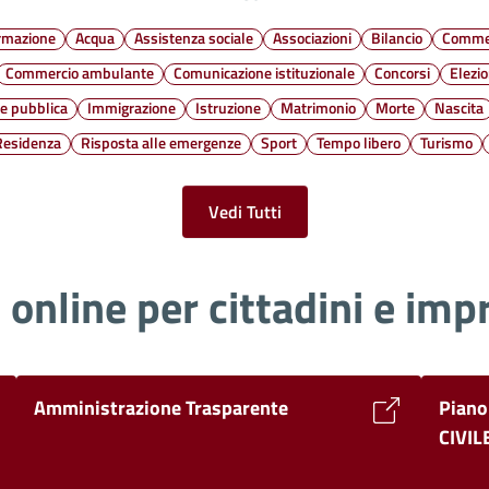
ormazione
Acqua
Assistenza sociale
Associazioni
Bilancio
Commer
Commercio ambulante
Comunicazione istituzionale
Concorsi
Elezio
ne pubblica
Immigrazione
Istruzione
Matrimonio
Morte
Nascita
Residenza
Risposta alle emergenze
Sport
Tempo libero
Turismo
Vedi Tutti
i online per cittadini e imp
Amministrazione Trasparente
Piano
CIVIL