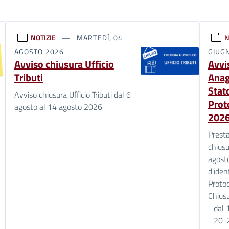
NOTIZIE
MARTEDÌ, 04
N
AGOSTO 2026
GIUG
Avviso chiusura Ufficio
Avvi
Tributi
Anag
Stato
Avviso chiusura Ufficio Tributi dal 6
Prot
agosto al 14 agosto 2026
202
Presta
chiusu
agosto
d'iden
Protoc
Chiusu
- dal 
- 20-