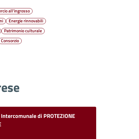
cio all'ingrosso
ni
Energie rinnovabili
Patrimonio culturale
Consorzio
rese
 Intercomunale di PROTEZIONE
E