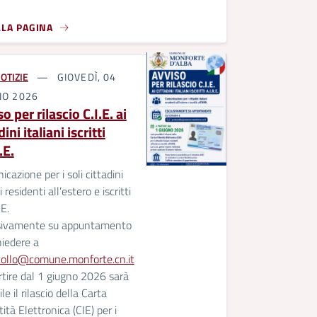
LLA PAGINA
OTIZIE
GIOVEDÌ, 04
NO 2026
o per rilascio C.I.E. ai
dini italiani iscritti
.E.
cazione per i soli cittadini
i residenti all’estero e iscritti
RE.
sivamente su appuntamento
hiedere a
collo@comune.monforte.cn.it
rtire dal 1 giugno 2026 sarà
le il rilascio della Carta
tità Elettronica (CIE) per i