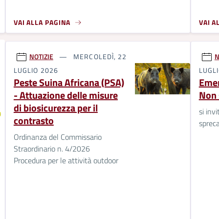
VAI ALLA PAGINA
VAI A
NOTIZIE
MERCOLEDÌ, 22
N
LUGLIO 2026
LUGL
Peste Suina Africana (PSA)
Emer
- Attuazione delle misure
Non 
di biosicurezza per il
si inv
contrasto
spreca
Ordinanza del Commissario
Straordinario n. 4/2026
Procedura per le attività outdoor