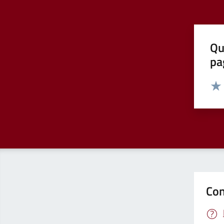
Qu
pa
Valut
Valu
Con