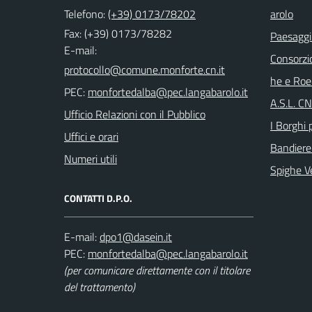
Telefono:
(+39) 0173/78202
arolo
Fax: (+39) 0173/78282
Paesaggi
E-mail:
Consorzi
he e Roe
PEC:
A.S.L. C
Ufficio Relazioni con il Pubblico
I Borghi p
Uffici e orari
Bandiere
Numeri utili
Spighe V
CONTATTI D.P.O.
E-mail:
PEC:
(per comunicare direttamente con il titolare
del trattamento)