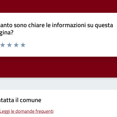
anto sono chiare le informazioni su questa
gina?
a da 1 a 5 stelle la pagina
ta 1 stelle su 5
Valuta 2 stelle su 5
Valuta 3 stelle su 5
Valuta 4 stelle su 5
Valuta 5 stelle su 5
tatta il comune
Leggi le domande frequenti