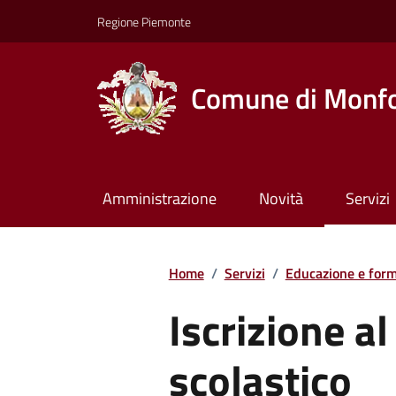
Regione Piemonte
Comune di Monfo
Amministrazione
Novità
Servizi
Home
/
Servizi
/
Educazione e for
Iscrizione a
scolastico