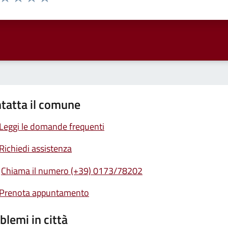
ta 1 stelle su 5
Valuta 2 stelle su 5
Valuta 3 stelle su 5
Valuta 4 stelle su 5
Valuta 5 stelle su 5
tatta il comune
Leggi le domande frequenti
Richiedi assistenza
Chiama il numero (+39) 0173/78202
Prenota appuntamento
blemi in città