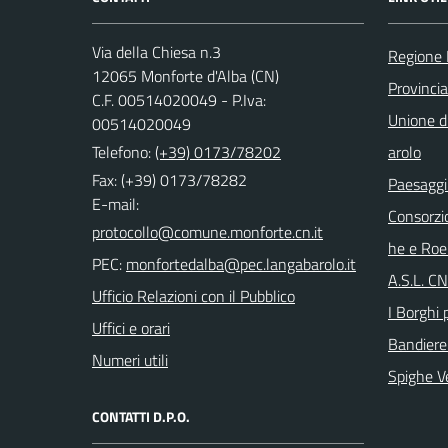
Via della Chiesa n.3
Regione
12065 Monforte d'Alba (CN)
Provinci
C.F. 00514020049 - P.Iva:
Unione di
00514020049
Telefono:
(+39) 0173/78202
arolo
Fax: (+39) 0173/78282
Paesaggi
E-mail:
Consorzi
he e Roe
PEC:
A.S.L. C
Ufficio Relazioni con il Pubblico
I Borghi p
Uffici e orari
Bandiere
Numeri utili
Spighe V
CONTATTI D.P.O.