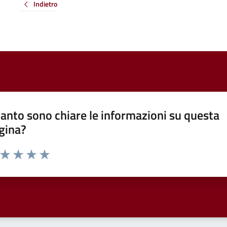
Indietro
anto sono chiare le informazioni su questa
gina?
a da 1 a 5 stelle la pagina
ta 1 stelle su 5
Valuta 2 stelle su 5
Valuta 3 stelle su 5
Valuta 4 stelle su 5
Valuta 5 stelle su 5