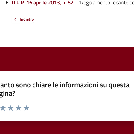
D.P.R. 16 aprile 2013, n. 62
- “Regolamento recante cod
Indietro
anto sono chiare le informazioni su questa
gina?
a da 1 a 5 stelle la pagina
ta 1 stelle su 5
Valuta 2 stelle su 5
Valuta 3 stelle su 5
Valuta 4 stelle su 5
Valuta 5 stelle su 5