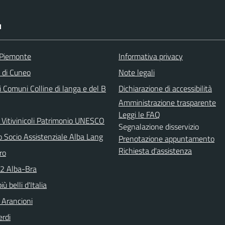
I
 Piemonte
Informativa privacy
a di Cuneo
Note legali
 Comuni Colline di langa e del B
Dichiarazione di accessibilità
Amministrazione trasparente
Leggi le FAQ
 Vitivinicoli Patrimonio UNESCO
Segnalazione disservizio
o Socio Assistenziale Alba Lang
Prenotazione appuntamento
Richiesta d'assistenza
ro
N2 Alba-Bra
iù belli d'Italia
 Arancioni
erdi