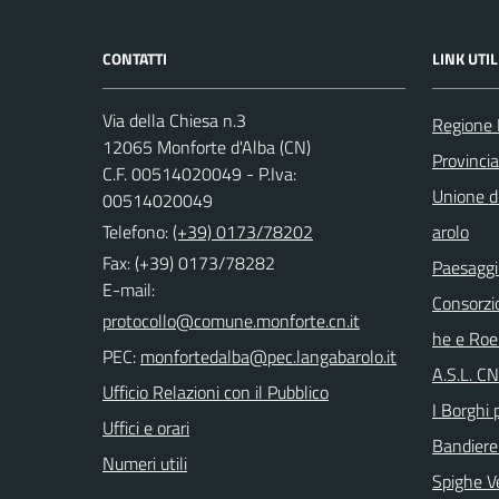
CONTATTI
LINK UTIL
Via della Chiesa n.3
Regione
12065 Monforte d'Alba (CN)
Provinci
C.F. 00514020049 - P.Iva:
Unione di
00514020049
Telefono:
(+39) 0173/78202
arolo
Fax: (+39) 0173/78282
Paesaggi
E-mail:
Consorzi
he e Roe
PEC:
A.S.L. C
Ufficio Relazioni con il Pubblico
I Borghi p
Uffici e orari
Bandiere
Numeri utili
Spighe V