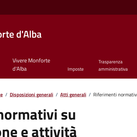
rte d'Alba
Vivere Monforte
Trasparenza
d'Alba
Imposte
amministrativa
te
/
Disposizioni generali
/
Atti generali
/
Riferimenti normativi
normativi su
ne e attività