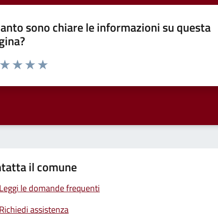
anto sono chiare le informazioni su questa
gina?
a da 1 a 5 stelle la pagina
ta 1 stelle su 5
Valuta 2 stelle su 5
Valuta 3 stelle su 5
Valuta 4 stelle su 5
Valuta 5 stelle su 5
tatta il comune
Leggi le domande frequenti
Richiedi assistenza