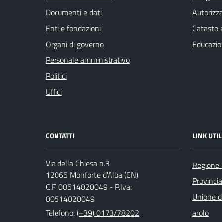
Documenti e dati
Autorizza
Enti e fondazioni
Catasto e
Organi di governo
Educazio
Personale amministrativo
Politici
Uffici
CONTATTI
LINK UTIL
Via della Chiesa n.3
Regione
12065 Monforte d'Alba (CN)
Provinci
C.F. 00514020049 - P.Iva:
Unione di
00514020049
Telefono:
(+39) 0173/78202
arolo