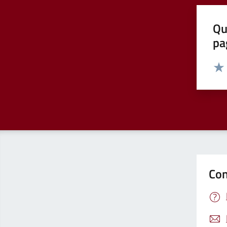
Qu
pa
Valut
Valu
Con