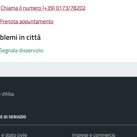
Chiama il numero (+39) 0173/78202
Prenota appuntamento
blemi in città
Segnala disservizio
 d'Alba
E DI SERVIZIO
e stato civile
Imprese e commercio