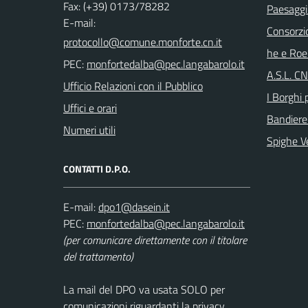
Fax: (+39) 0173/78282
Paesaggi
E-mail:
Consorzi
he e Roe
PEC:
A.S.L. C
Ufficio Relazioni con il Pubblico
I Borghi p
Uffici e orari
Bandiere
Numeri utili
Spighe V
CONTATTI D.P.O.
E-mail:
PEC:
(per comunicare direttamente con il titolare
del trattamento)
La mail del DPO va usata SOLO per
comunicazioni riguardanti la privacy