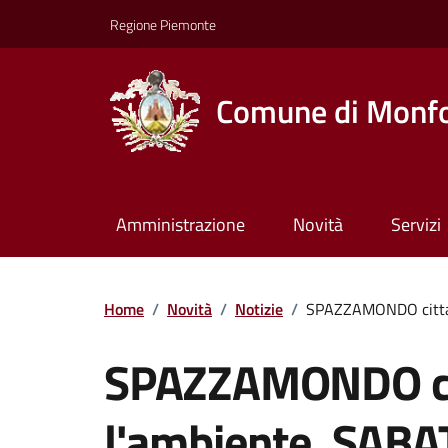
Regione Piemonte
Comune di Monfo
Amministrazione
Novità
Servizi
Home
/
Novità
/
Notizie
/
SPAZZAMONDO cittadi
SPAZZAMONDO citt
l'ambiente. SAB