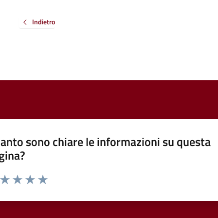
Indietro
anto sono chiare le informazioni su questa
gina?
a da 1 a 5 stelle la pagina
ta 1 stelle su 5
Valuta 2 stelle su 5
Valuta 3 stelle su 5
Valuta 4 stelle su 5
Valuta 5 stelle su 5