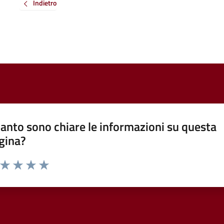
Indietro
anto sono chiare le informazioni su questa
gina?
a da 1 a 5 stelle la pagina
ta 1 stelle su 5
Valuta 2 stelle su 5
Valuta 3 stelle su 5
Valuta 4 stelle su 5
Valuta 5 stelle su 5